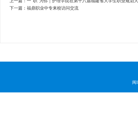
上一篇：一“职”为你｜护理学院在第十八届福建省大学生职业规划
下一篇：福鼎职业中专来校访问交流
闽I