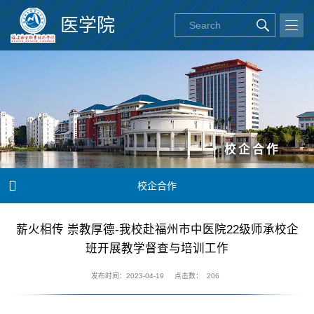
医学院
校企合作

校企合作
薪火相传 崇教厚德-我校赴福州市中医院22级师承校企
班开展教学督查与培训工作
发布时间：2023-04-19
点击数：
206