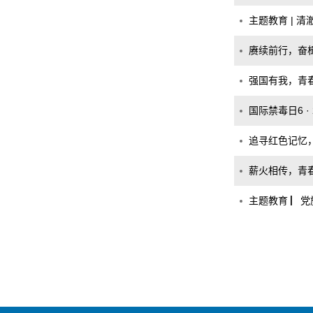
主题教育 | 
赓续前行，奋楫
强国有我，青春
国际禁毒日6 · 
追寻红色记忆
薪火相传，青春
主题教育 ▏