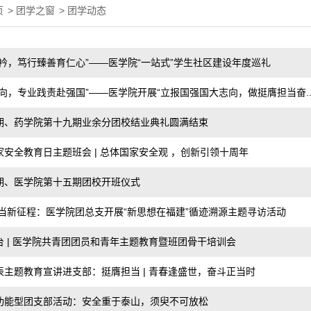
页
>
团学之窗
>
团学动态
衿，笃行臻善育仁心”——医学院“一站式”学生社区建设年度巡礼
向，专业践责赴强国”——医学院开展“立报国强国大志向，做挺膺担当奋..
期、药学院第十九期业余分团校结业典礼圆满结束
安全教育日主题班会 | 总体国家安全观 ，创新引领十周年
期、医学院第十五期团校开班仪式
担当新征程：医学院团总支开展“新思想在福建”循迹溯源主题寻访活动
 | 医学院共青团团员和青年主题教育暨班团骨干培训会
主题教育宣讲进支部：挺膺担当 | 青春逢盛世，奋斗正当时
功能型团支部活动：安全重于泰山，须臾不可放松