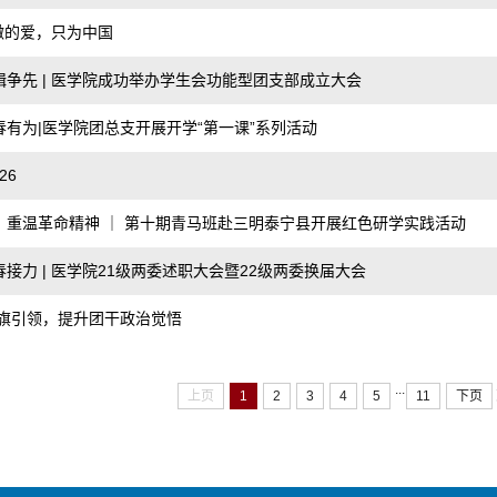
清澈的爱，只为中国
争先 | 医学院成功举办学生会功能型团支部成立大会
有为|医学院团总支开展开学“第一课”系列活动
26
，重温革命精神 ｜ 第十期青马班赴三明泰宁县开展红色研学实践活动
接力 | 医学院21级两委述职大会暨22级两委换届大会
党旗引领，提升团干政治觉悟
...
上页
1
2
3
4
5
11
下页