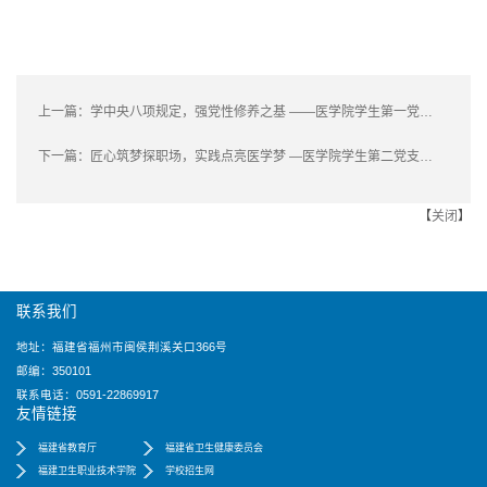
上一篇：
学中央八项规定，强党性修养之基 ——医学院学生第一党支部开展深入贯彻中央八项规定精神学习教育党课
下一篇：
匠心筑梦探职场，实践点亮医学梦 —医学院学生第二党支部“就业能力提升训练营”系列活动三
【
关闭
】
联系我们
地址：福建省福州市闽侯荆溪关口366号
邮编：350101
联系电话：0591-22869917
友情链接
福建省教育厅
福建省卫生健康委员会
福建卫生职业技术学院
学校招生网