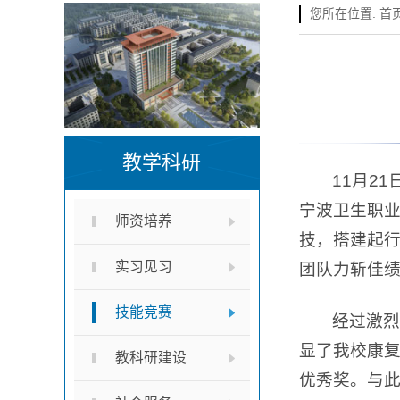
您所在位置:
首
教学科研
11月2
宁波卫生职
师资培养
技，搭建起
实习见习
团队力斩佳
技能竞赛
经过激烈
显了我校康
教科研建设
优秀奖。与此