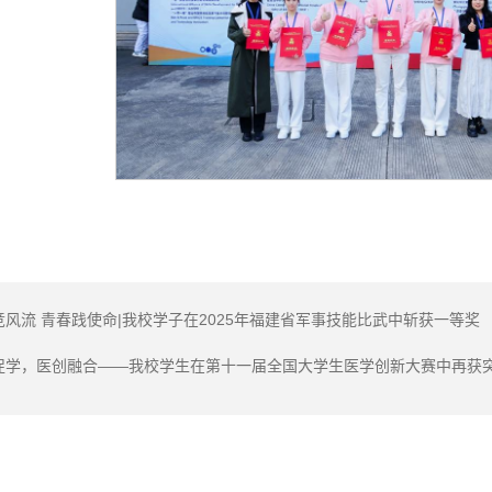
竞风流 青春践使命|我校学子在2025年福建省军事技能比武中斩获一等奖
促学，医创融合——我校学生在第十一届全国大学生医学创新大赛中再获