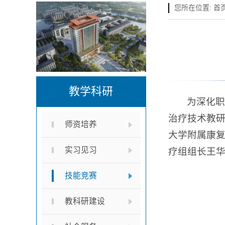
您所在位置:
首
教学科研
为深化职
治疗技术教
师资培养
大学附属康
实习见习
疗组组长王
技能竞赛
教科研建设