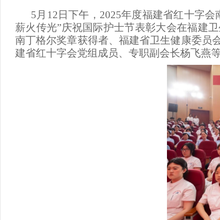
5月12日
下午
，
2025年度福建省
红十字会
薪火传光”
庆祝
国际护士节表彰大会在
福建卫
南丁格尔奖章获得者、福建
省卫生健康委员
建
省红十字会党组成员、专职副会长杨飞燕