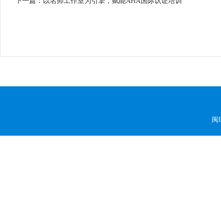
下一篇：以名师工作室为引擎，赋能AHA国际认证培训
闽I