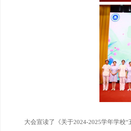
大会宣读了《关于
202
4
-202
5
学年学校
“