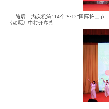
随后
，
为庆祝第
11
4
个“
5·12”
国际护士节
《如愿》中拉开
序
幕。