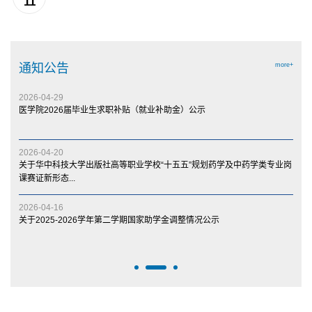
11
通知公告
more+
2026-06-26
2026-04-29
2026-04-10
2026-2027学年第一学期医学院教材选用公示
医学院2026届毕业生求职补贴（就业补助金）公示
关于医学院召开2026年采购项目询价会的通知
2026-06-10
2026-04-20
2026-04-03
关于2026届优秀毕业生和优秀实习生奖学金的公示
关于华中科技大学出版社高等职业学校“十五五”规划药学及中药学类专业岗
关于金建文等5名拟推荐参与中国医药科技出版社全国高等职业教育智慧健
课赛证新形态...
康养老服务与管理...
2026-05-14
2026-04-16
2025-12-09
病理标本识别大赛公示
关于2025-2026学年第二学期国家助学金调整情况公示
转发福建医科大学关于2025年高职本科转段选拔考试公示拟录取名单的通
知