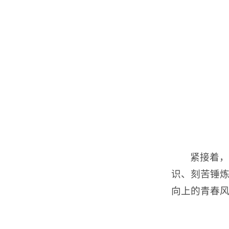
紧接着，
识、刻苦锤
向上的青春