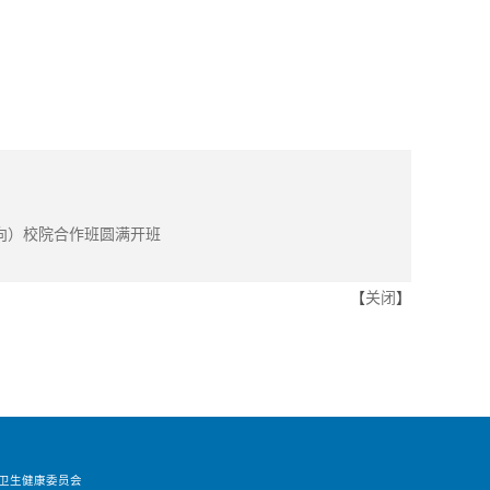
方向）校院合作班圆满开班
【
关闭
】
卫生健康委员会