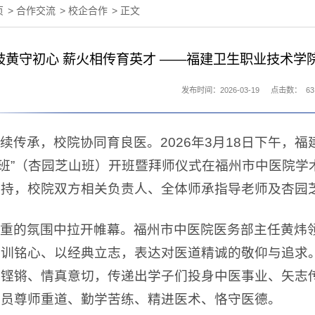
页
>
合作交流
>
校企合作
> 正文
岐黄守初心 薪火相传育英才 ——福建卫生职业技术学
发布时间：2026-03-19
点击数：
63
续传承，校院协同育良医。2026年3月18日下午，福
.5师承班”（杏园芝山班）开班暨拜师仪式在福州市中医
主持，校院双方相关负责人、全体师承指导老师及杏园
重的氛围中拉开帷幕。福州市中医院医务部主任黄炜
古训铭心、以经典立志，表达对医道精诚的敬仰与追求
字铿锵、情真意切，传递出学子们投身中医事业、矢志
学员尊师重道、勤学苦练、精进医术、恪守医德。