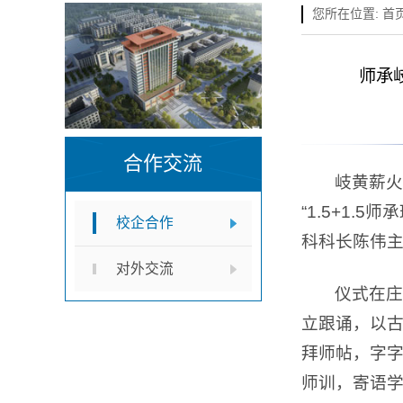
您所在位置:
首
师承
合作交流
岐黄薪火
“1.5+1
校企合作
科科长陈伟
对外交流
仪式在庄
立跟诵，以
拜师帖，字
师训，寄语