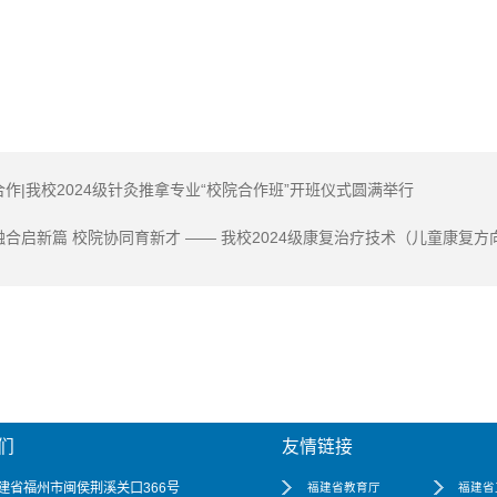
作|我校2024级针灸推拿专业“校院合作班”开班仪式圆满举行
融合启新篇 校院协同育新才 —— 我校2024级康复治疗技术（儿童康复
们
友情链接
建省福州市闽侯荆溪关口366号
福建省教育厅
福建省